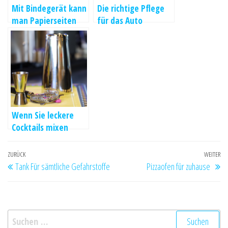
Mit Bindegerät kann
Die richtige Pflege
man Papierseiten
für das Auto
miteinander
verbinden
Wenn Sie leckere
Cocktails mixen
möchten
Beitragsnavigation
Vorheriger
ZURÜCK
WEITER
Nä
Tank Für sämtliche Gefahrstoffe
Pizzaofen für zuhause
Beitrag
Be
Suchen