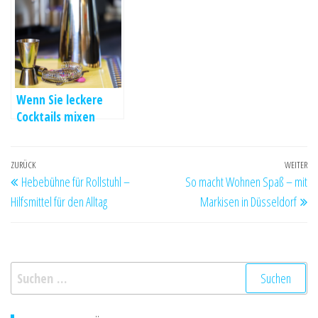
verbinden
Wenn Sie leckere
Cocktails mixen
möchten
Beitragsnavigation
Vorheriger
ZURÜCK
WEITER
Nä
Hebebühne für Rollstuhl –
So macht Wohnen Spaß – mit
Beitrag
Be
Hilfsmittel für den Alltag
Markisen in Düsseldorf
Suchen
nach: