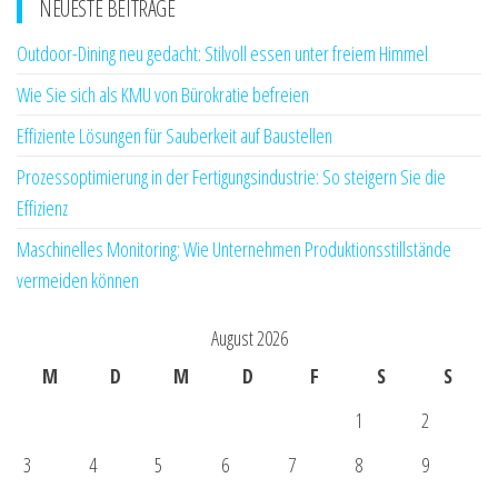
NEUESTE BEITRÄGE
Outdoor-Dining neu gedacht: Stilvoll essen unter freiem Himmel
Wie Sie sich als KMU von Bürokratie befreien
Effiziente Lösungen für Sauberkeit auf Baustellen
Prozessoptimierung in der Fertigungsindustrie: So steigern Sie die
Effizienz
Maschinelles Monitoring: Wie Unternehmen Produktionsstillstände
vermeiden können
August 2026
M
D
M
D
F
S
S
1
2
3
4
5
6
7
8
9