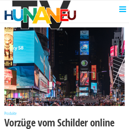
HUNANEU
Zum
Technik
und
Inhalt
TV
mehr
springen
Produkte
Vorzüge vom Schilder online