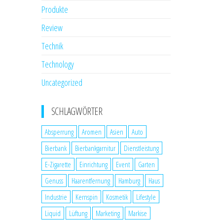
Produkte
Review
Technik
Technology
Uncategorized
SCHLAGWÖRTER
Absperrung
Aromen
Asien
Auto
Bierbank
Bierbankgarnitur
Dienstleistung
E-Zigarette
Einrichtung
Event
Garten
Genuss
Haarentfernung
Hamburg
Haus
Industrie
Kernspin
Kosmetik
Lifestyle
Liquid
Lüftung
Marketing
Markise