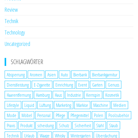
Review
Technik
Technology
Uncategorized
SCHLAGWÖRTER
Absperrung
Aromen
Asien
Auto
Bierbank
Bierbankgarnitur
Dienstleistung
E-Zigarette
Einrichtung
Event
Garten
Genuss
Haarentfernung
Hamburg
Haus
Industrie
Kernspin
Kosmetik
Lifestyle
Liquid
Lüftung
Marketing
Markise
Maschine
Medien
Mode
Möbel
Personal
Pflege
Pflegemittel
Polen
Poolzubehör
Praxis
Produkt
scheidung
Schutz
Sicherheit
Stahl
Staub
Technik
Urlaub
Waage
Whisky
Wintergarten
Überdachung