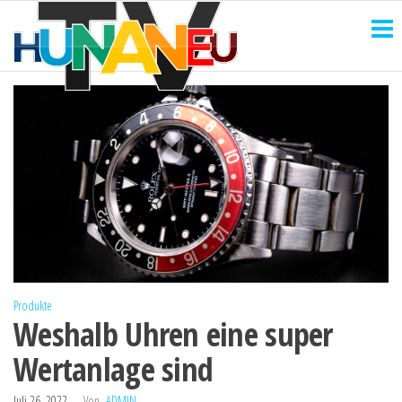
HUNANEU
Zum
Technik
und
Inhalt
TV
mehr
springen
Produkte
Weshalb Uhren eine super
Wertanlage sind
Juli 26, 2022
Von
ADMIN