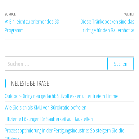
Beitragsnavigation
Vorheriger
ZURÜCK
WEITER
Nä
Ein leicht zu erlernendes 3D-
Diese Tränkebecken sind das
Beitrag
Be
Programm
richtige für den Bauernhof
Suchen
nach:
NEUESTE BEITRÄGE
Outdoor-Dining neu gedacht: Stilvoll essen unter freiem Himmel
Wie Sie sich als KMU von Bürokratie befreien
Effiziente Lösungen für Sauberkeit auf Baustellen
Prozessoptimierung in der Fertigungsindustrie: So steigern Sie die