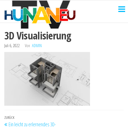
HUNANEU
Zum
Technik
und
Inhalt
TV
mehr
springen
3D Visualisierung
Juli 6, 2022
Von
ADMIN
Beitragsnavigation
Vorheriger
ZURÜCK
Ein leicht zu erlernendes 3D-
Beitrag