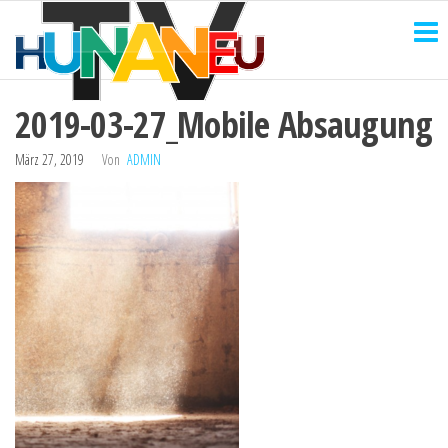
HUNANEU
Zum
Technik
und
Inhalt
TV
mehr
springen
2019-03-27_Mobile Absaugung
März 27, 2019
Von
ADMIN