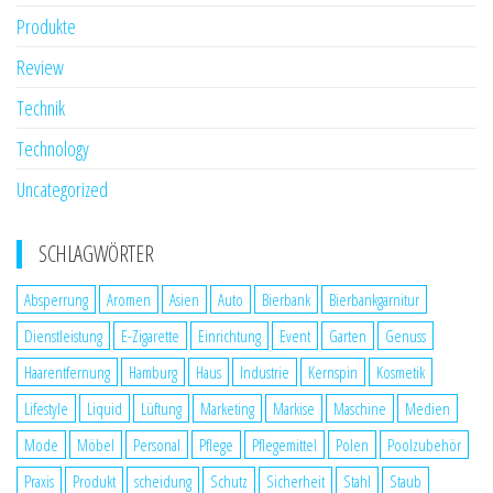
Produkte
Review
Technik
Technology
Uncategorized
SCHLAGWÖRTER
Absperrung
Aromen
Asien
Auto
Bierbank
Bierbankgarnitur
Dienstleistung
E-Zigarette
Einrichtung
Event
Garten
Genuss
Haarentfernung
Hamburg
Haus
Industrie
Kernspin
Kosmetik
Lifestyle
Liquid
Lüftung
Marketing
Markise
Maschine
Medien
Mode
Möbel
Personal
Pflege
Pflegemittel
Polen
Poolzubehör
Praxis
Produkt
scheidung
Schutz
Sicherheit
Stahl
Staub