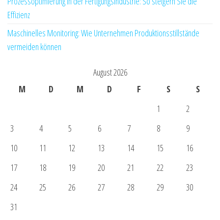
Prozessoptimierung in der Fertigungsindustrie: So steigern Sie die
Effizienz
Maschinelles Monitoring: Wie Unternehmen Produktionsstillstände
vermeiden können
August 2026
M
D
M
D
F
S
S
1
2
3
4
5
6
7
8
9
10
11
12
13
14
15
16
17
18
19
20
21
22
23
24
25
26
27
28
29
30
31