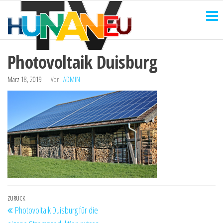
HUNANEU
Zum
Technik
und
Inhalt
TV
mehr
springen
Photovoltaik Duisburg
März 18, 2019
Von
ADMIN
Beitragsnavigation
Vorheriger
ZURÜCK
Photovoltaik Duisburg für die
Beitrag