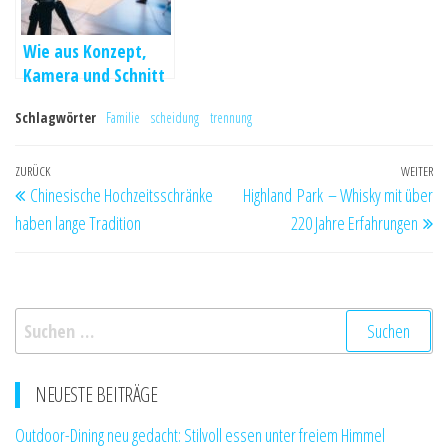
Wie aus Konzept,
Kamera und Schnitt
eine klare Botschaft
Schlagwörter
Familie
scheidung
trennung
entsteht
Beitragsnavigation
Vorheriger
ZURÜCK
WEITER
Nä
Chinesische Hochzeitsschränke
Highland Park – Whisky mit über
Beitrag
Be
haben lange Tradition
220 Jahre Erfahrungen
Suchen
nach:
NEUESTE BEITRÄGE
Outdoor-Dining neu gedacht: Stilvoll essen unter freiem Himmel