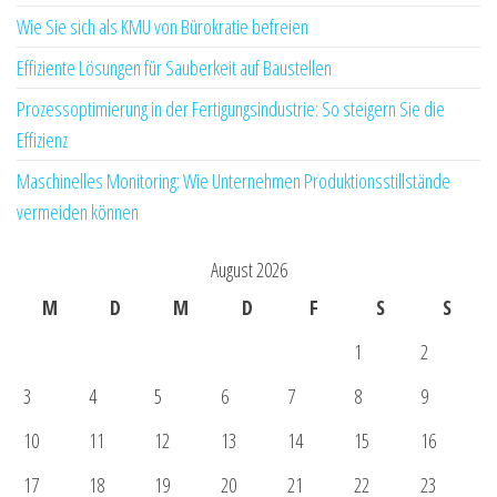
Wie Sie sich als KMU von Bürokratie befreien
Effiziente Lösungen für Sauberkeit auf Baustellen
Prozessoptimierung in der Fertigungsindustrie: So steigern Sie die
Effizienz
Maschinelles Monitoring: Wie Unternehmen Produktionsstillstände
vermeiden können
August 2026
M
D
M
D
F
S
S
1
2
3
4
5
6
7
8
9
10
11
12
13
14
15
16
17
18
19
20
21
22
23