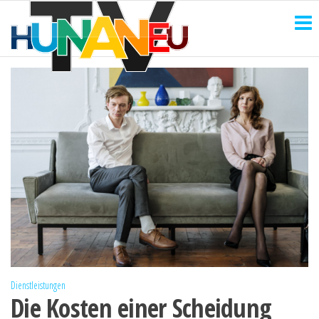
HUNANEU
Zum
Technik
und
Inhalt
TV
mehr
springen
Dienstleistungen
Die Kosten einer Scheidung