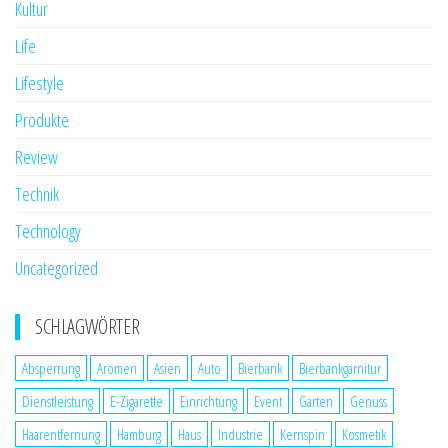
Kultur
Life
Lifestyle
Produkte
Review
Technik
Technology
Uncategorized
SCHLAGWÖRTER
Absperrung
Aromen
Asien
Auto
Bierbank
Bierbankgarnitur
Dienstleistung
E-Zigarette
Einrichtung
Event
Garten
Genuss
Haarentfernung
Hamburg
Haus
Industrie
Kernspin
Kosmetik