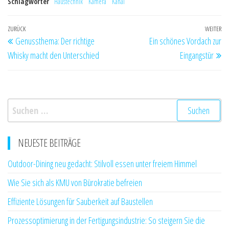
Schlagwörter
Haustechnik
Kamera
Kanal
Beitragsnavigation
Vorheriger
ZURÜCK
WEITER
Nä
Genussthema: Der richtige
Ein schönes Vordach zur
Beitrag
Be
Whisky macht den Unterschied
Eingangstür
Suchen
nach:
NEUESTE BEITRÄGE
Outdoor-Dining neu gedacht: Stilvoll essen unter freiem Himmel
Wie Sie sich als KMU von Bürokratie befreien
Effiziente Lösungen für Sauberkeit auf Baustellen
Prozessoptimierung in der Fertigungsindustrie: So steigern Sie die