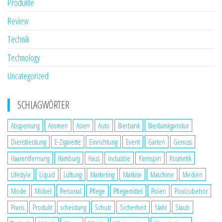
Produkte
Review
Technik
Technology
Uncategorized
SCHLAGWÖRTER
Absperrung
Aromen
Asien
Auto
Bierbank
Bierbankgarnitur
Dienstleistung
E-Zigarette
Einrichtung
Event
Garten
Genuss
Haarentfernung
Hamburg
Haus
Industrie
Kernspin
Kosmetik
Lifestyle
Liquid
Lüftung
Marketing
Markise
Maschine
Medien
Mode
Möbel
Personal
Pflege
Pflegemittel
Polen
Poolzubehör
Praxis
Produkt
scheidung
Schutz
Sicherheit
Stahl
Staub