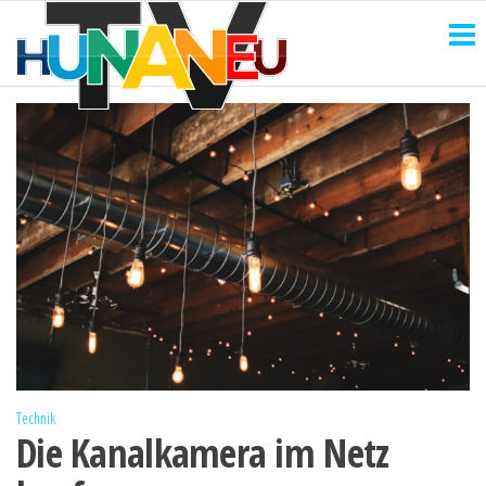
HUNANEU
Zum
Technik
und
Inhalt
TV
mehr
springen
Technik
Die Kanalkamera im Netz