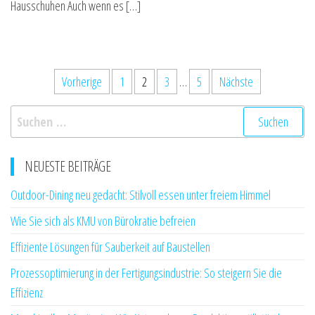
Hausschuhen Auch wenn es […]
Seitennummerierung
Vorherige
1
2
3
…
5
Nächste
der
Suchen
Beiträge
nach:
NEUESTE BEITRÄGE
Outdoor-Dining neu gedacht: Stilvoll essen unter freiem Himmel
Wie Sie sich als KMU von Bürokratie befreien
Effiziente Lösungen für Sauberkeit auf Baustellen
Prozessoptimierung in der Fertigungsindustrie: So steigern Sie die
Effizienz